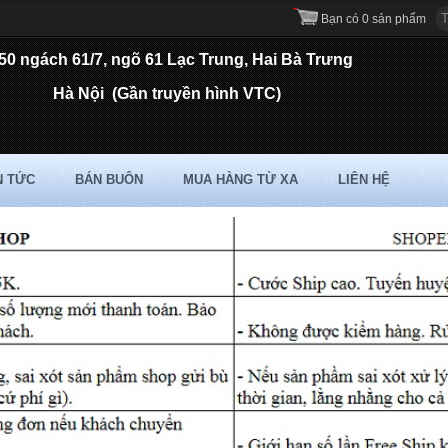
Bạn có 0 sản phẩm
50 ngách 61/7, ngõ 61 Lạc Trung, Hai Bà Trưng
Hà Nội
(Gần truyền hình VTC)
N TỨC
BÁN BUÔN
MUA HÀNG TỪ XA
LIÊN HỆ