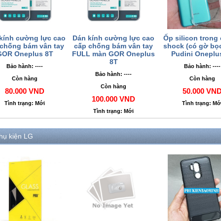
kính cường lực cao
Dán kính cường lực cao
Ốp silicon trong
 chống bám vân tay
cấp chống bám vân tay
shock (có gờ bọ
GOR Oneplus 8T
FULL màn GOR Oneplus
Pudini Oneplu
8T
Bảo hành: ----
Bảo hành: ----
Bảo hành: ----
Còn hàng
Còn hàng
Còn hàng
80.000 VND
50.000 VN
100.000 VND
Tình trạng: Mới
Tình trạng: Mớ
Tình trạng: Mới
hụ kiện LG