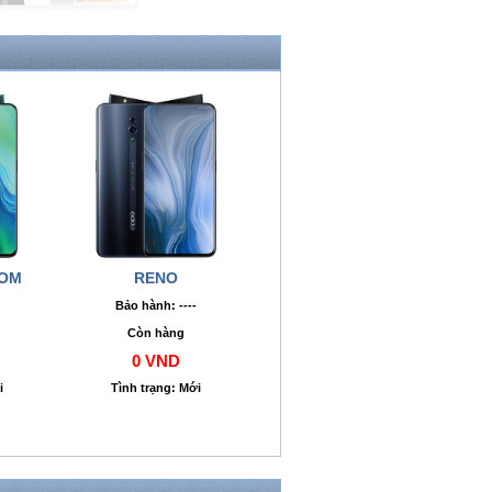
OOM
RENO
Bảo hành: ----
Còn hàng
0 VND
i
Tình trạng: Mới