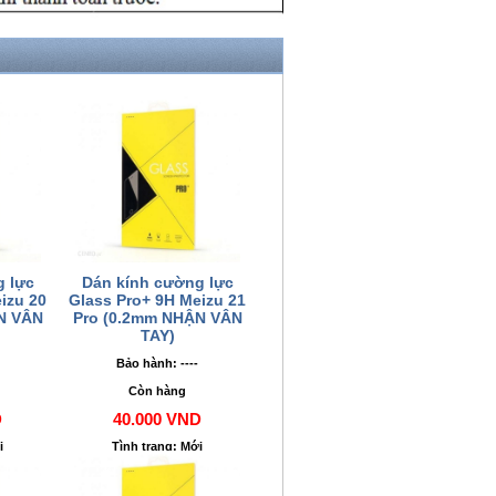
g lực
Dán kính cường lực
izu 20
Glass Pro+ 9H Meizu 21
N VÂN
Pro (0.2mm NHẬN VÂN
TAY)
Bảo hành: ----
Còn hàng
D
40.000 VND
i
Tình trạng: Mới