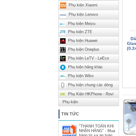
Phụ kiện Xiaomi
Phụ kiện Lenovo
Phụ kiện Meizu
Phụ kiện ZTE
Dá
Phụ kiện Huawei
Glas
(0.
Phụ kiện Oneplus
Phụ kiện LeTV - LeEco
Phụ kiện hãng khác
Phụ kiện Wiko
Phụ kiện chung các dòng
Phụ Kiện HKPhone - Rovi
Phụ kiện
TIN TỨC
"THANH TOÁN KHI
NHẬN HÀNG" - Mua
hàng từ xa an toàn