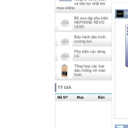
và tiện lợi nhất khi
mua online
P
Bộ sưu tập phụ kiện
HKPHONE REVO
LEAD
Bảo hành dán kính
cường lực
Phụ kiện các dòng
LG
Tổng hợp các loại
dán chống vỡ màn
hình
TỶ GIÁ
Mã NT
Mua
Bán