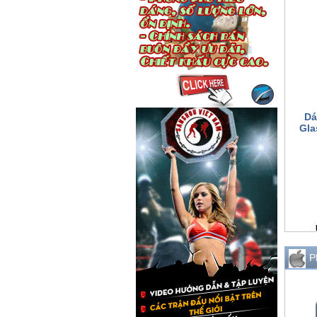
Dá
Gla
P