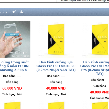
n phẩm NỔI BẬT
 cứng trong suốt
Dán kính cường lực
Dán kính cườn
ông ố màu PUDINI
Glass Pro+ 9H Meizu 20
Glass Pro+ 9H Me
amsung Z Flip 5
(0.2mm NHẬN VÂN TAY)
Pro (0.2mm NHẬ
TAY)
Bảo hành: ----
Bảo hành: ----
Bảo hành: ----
Còn hàng
Còn hàng
Còn hàng
60.000 VND
40.000 VND
40.000 VN
Tình trạng: Mới
Tình trạng: Mới
Tình trạng: Mớ