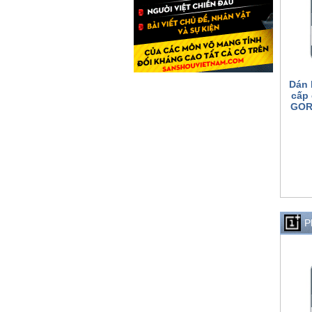
Dán 
cấp
GOR 
P