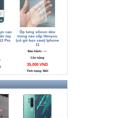
ực cao
Ốp lưng silicon dẻo
ân tay
trong cao cấp Henyou
12 Pro
(có gờ bọc cam) Iphone
11
Bảo hành: ----
Còn hàng
D
35.000 VND
i
Tình trạng: Mới