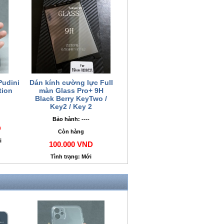
Pudini
Dán kính cường lực Full
tion
màn Glass Pro+ 9H
Black Berry KeyTwo /
Key2 / Key 2
Bảo hành: ----
D
Còn hàng
i
100.000 VND
Tình trạng: Mới