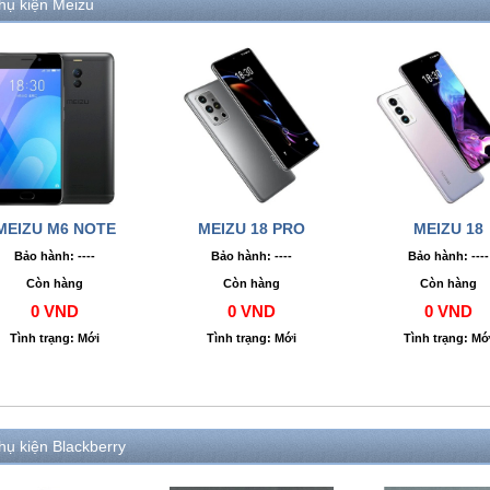
hụ kiện Meizu
MEIZU M6 NOTE
MEIZU 18 PRO
MEIZU 18
Bảo hành: ----
Bảo hành: ----
Bảo hành: ----
Còn hàng
Còn hàng
Còn hàng
0 VND
0 VND
0 VND
Tình trạng: Mới
Tình trạng: Mới
Tình trạng: Mớ
hụ kiện Blackberry