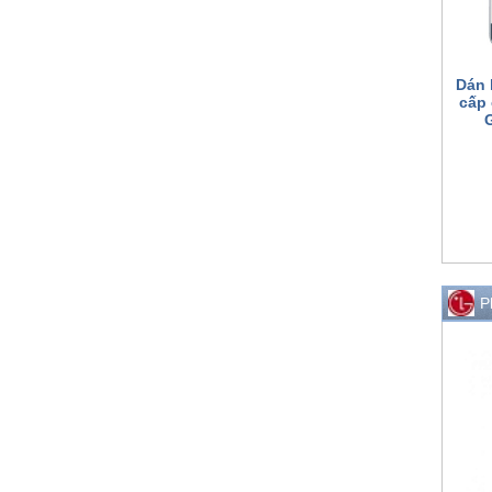
Dán 
cấp
P