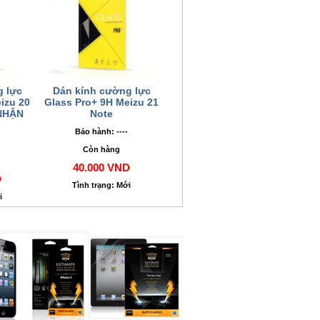
g lực
Dán kính cường lực
izu 20
Glass Pro+ 9H Meizu 21
 NHẬN
Note
Bảo hành: ----
Còn hàng
40.000 VND
D
Tình trạng: Mới
i