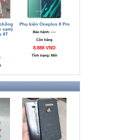
 chống
Phụ kiện Oneplus 8 Pro
c cam)
Bảo hành: ----
s 8T
Còn hàng
8.888 VND
Tình trạng: Mới
D
i