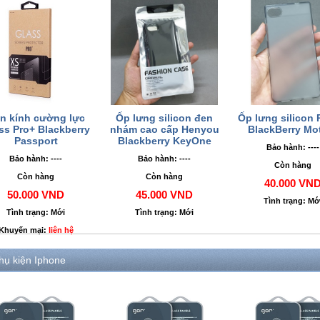
n kính cường lực
Ốp lưng silicon đen
Ốp lưng silicon 
ss Pro+ Blackberry
nhám cao cấp Henyou
BlackBerry Mo
Passport
Blackberry KeyOne
Bảo hành: ----
Bảo hành: ----
Bảo hành: ----
Còn hàng
Còn hàng
Còn hàng
40.000 VN
50.000 VND
45.000 VND
Tình trạng: Mớ
Tình trạng: Mới
Tình trạng: Mới
Khuyến mại:
liên hệ
hụ kiện Iphone