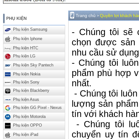
Trang chủ
Quyền lợi khách hà
>
PHỤ KIỆN
- Chúng tôi sẽ
Phụ kiện Samsung
Phụ kiện Iphone
chọn được sản 
Phụ kiện HTC
nhu cầu sử dụng
Phụ kiện LG
- Chúng tôi luô
Phụ kiện Sky Pantech
phẩm phù hợp vớ
Phụ kiện Nokia
nhất.
Phụ kiện Sony
Phụ kiện Blackberry
- Chúng tôi luôn
Phụ kiện Asus
lượng sản phẩm 
Phụ kiện GG Pixel - Nexus
tín với khách hà
Phụ kiện Motorola
- Chúng tôi lu
Phụ kiện OPPO
chuyển uy tín 
Phụ kiện iPad