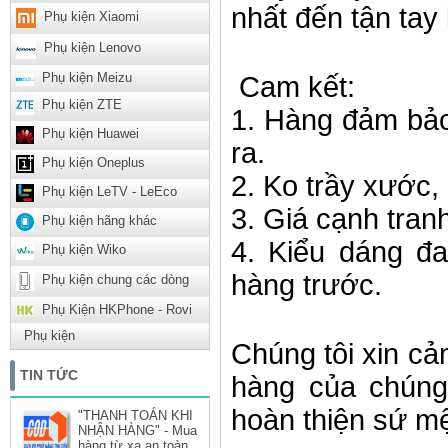
nhất đến tận tay
Phụ kiện Xiaomi
Phụ kiện Lenovo
Phụ kiện Meizu
Cam kết:
Phụ kiện ZTE
1. Hàng đảm bảo
Phụ kiện Huawei
ra.
Phụ kiện Oneplus
2. Ko trầy xước,
Phụ kiện LeTV - LeEco
3. Giá cạnh tran
Phụ kiện hãng khác
4. Kiểu dáng đ
Phụ kiện Wiko
hàng trước.
Phụ kiện chung các dòng
Phụ Kiện HKPhone - Rovi
Phụ kiện
Chúng tôi xin c
TIN TỨC
hàng của chúng
hoàn thiện sứ m
"THANH TOÁN KHI
NHẬN HÀNG" - Mua
hàng từ xa an toàn