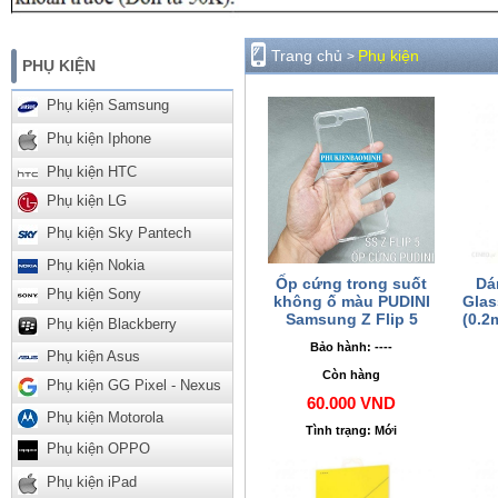
Trang chủ
Phụ kiện
>
PHỤ KIỆN
Phụ kiện Samsung
Phụ kiện Iphone
Phụ kiện HTC
Phụ kiện LG
Phụ kiện Sky Pantech
Phụ kiện Nokia
Ốp cứng trong suốt
Dá
Phụ kiện Sony
không ố màu PUDINI
Glas
Samsung Z Flip 5
(0.2
Phụ kiện Blackberry
Bảo hành: ----
Phụ kiện Asus
Còn hàng
Phụ kiện GG Pixel - Nexus
60.000 VND
Phụ kiện Motorola
Tình trạng: Mới
Phụ kiện OPPO
Phụ kiện iPad