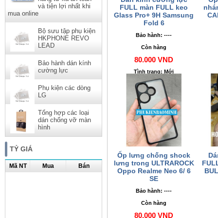
và tiện lợi nhất khi
FULL màn FULL keo
nhá
mua online
Glass Pro+ 9H Samsung
CA
Fold 6
Bộ sưu tập phụ kiện
Bảo hành: ----
HKPHONE REVO
LEAD
Còn hàng
80.000 VND
Bảo hành dán kính
cường lực
Tình trạng: Mới
Phụ kiện các dòng
LG
Tổng hợp các loại
dán chống vỡ màn
hình
TỶ GIÁ
Ốp lưng chống shock
Dá
lưng trong ULTRAROCK
FULL
Mã NT
Mua
Bán
Oppo Realme Neo 6/ 6
BUL
SE
Bảo hành: ----
Còn hàng
80.000 VND