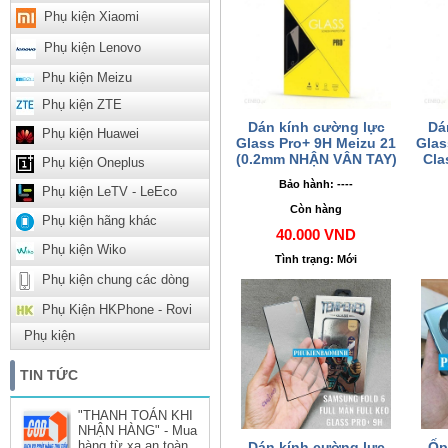
Phụ kiện Xiaomi
Phụ kiện Lenovo
Phụ kiện Meizu
Phụ kiện ZTE
Dán kính cường lực
Dá
Phụ kiện Huawei
Glass Pro+ 9H Meizu 21
Glas
(0.2mm NHẬN VÂN TAY)
Cla
Phụ kiện Oneplus
Bảo hành: ----
Phụ kiện LeTV - LeEco
Còn hàng
Phụ kiện hãng khác
40.000 VND
Phụ kiện Wiko
Tình trạng: Mới
Phụ kiện chung các dòng
Phụ Kiện HKPhone - Rovi
Phụ kiện
TIN TỨC
"THANH TOÁN KHI
NHẬN HÀNG" - Mua
hàng từ xa an toàn
Dán kính cường lực
Ốp