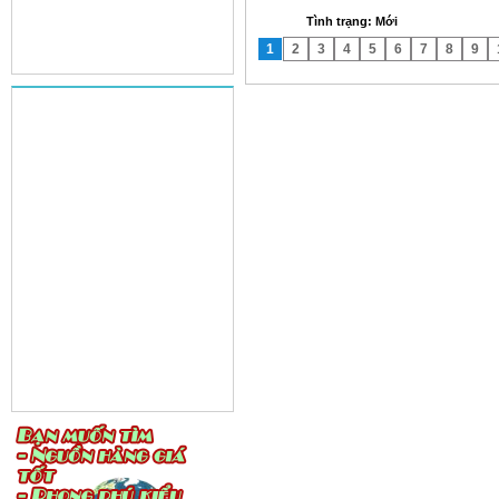
Tình trạng: Mới
1
2
3
4
5
6
7
8
9