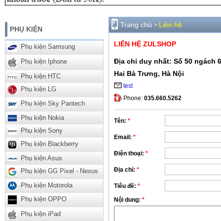
Trang chủ
Liên hệ
>
PHỤ KIỆN
LIÊN HỆ ZULSHOP
Phụ kiện Samsung
Địa chỉ duy nhất: Số 50 ngách 6
Phụ kiện Iphone
Hai Bà Trưng, Hà Nội
Phụ kiện HTC
test
Phụ kiện LG
Phone:
035.660.5262
Phụ kiện Sky Pantech
Phụ kiện Nokia
Tên:
*
Phụ kiện Sony
Email:
*
Phụ kiện Blackberry
Điện thoại:
*
Phụ kiện Asus
Địa chỉ:
*
Phụ kiện GG Pixel - Nexus
Phụ kiện Motorola
Tiêu đề:
*
Phụ kiện OPPO
Nội dung:
*
Phụ kiện iPad