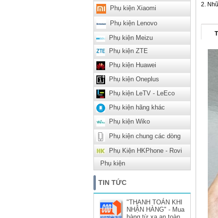
Nhữ
Phụ kiện Xiaomi
Phụ kiện Lenovo
T
Phụ kiện Meizu
Phụ kiện ZTE
Phụ kiện Huawei
Phụ kiện Oneplus
Phụ kiện LeTV - LeEco
Phụ kiện hãng khác
Phụ kiện Wiko
Phụ kiện chung các dòng
Phụ Kiện HKPhone - Rovi
Phụ kiện
TIN TỨC
"THANH TOÁN KHI
NHẬN HÀNG" - Mua
hàng từ xa an toàn