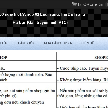
Bạn có 0 sản phẩm
50 ngách 61/7, ngõ 61 Lạc Trung, Hai Bà Trưng
Hà Nội
(Gần truyền hình VTC)
N TỨC
BÁN BUÔN
MUA HÀNG TỪ XA
LIÊN HỆ