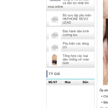
và tiện lợi nhất khi
mua online
Bộ sưu tập phụ kiện
HKPHONE REVO
LEAD
Bảo hành dán kính
cường lực
Phụ kiện các dòng
LG
Tổng hợp các loại
dán chống vỡ màn
hình
TỶ GIÁ
Mã NT
Mua
Bán
Ốp sil
+ Chất
+ Bảo 