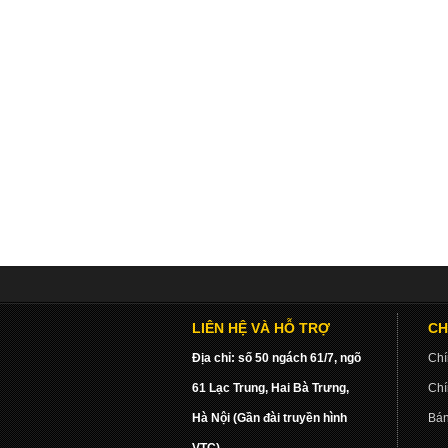
LIÊN HỆ VÀ HỖ TRỢ
CH
Địa chỉ: số 50 ngách 61/7, ngõ
Chí
61 Lạc Trung, Hai Bà Trưng,
Chí
Hà Nội (Gần đài truyền hình
Bán
VTC)