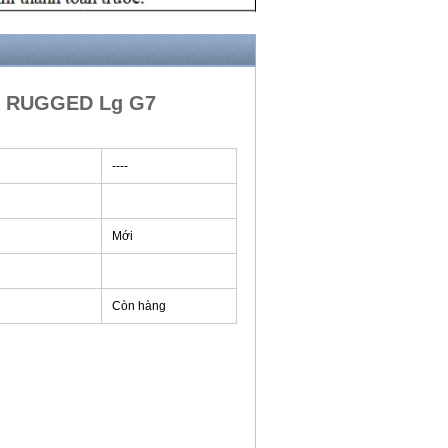
c RUGGED Lg G7
----
Mới
Còn hàng