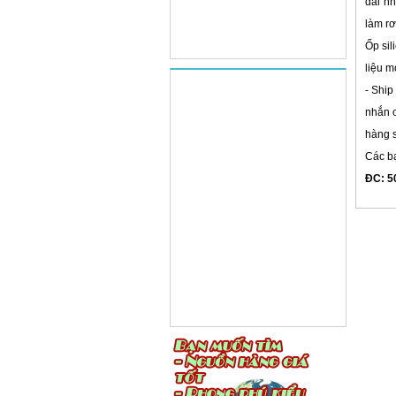
dài nh
làm rơ
Ốp sil
liệu m
- Ship
nhắn c
hàng s
Các b
ĐC: 50