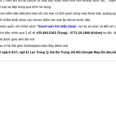
ư 1 năm khi bỏ ốp silicon ra máy vẫn hoàn toàn như mới không xước xát ... thậm
i hay va đập trong quá trình sử dụng.
icon mềm đặc biệt phù hợp với các bạn có thói quen dùng máy thoải mái, quăng quậ
ới nhằm khắc phục các nhược điểm các loại ốp silicon trước đây.
 toàn quốc với chính sách
"thanh toán khi nhận hàng"
cực kỳ an toàn và tiện lợi 
ho bên mình qua 2 số đt:
035.660.5262 (Trang) - 0772.29.1988 (Khánh)
họ tên, đ
ẽ được giao đến tận nơi
ạn ở Hà Nội ghé Zulshop/phụ kiện Bảo Minh nhé
 ngách 61/7, ngõ 61 Lạc Trung, Q. Hai Bà Trưng, Hà Nôi (Google Map tìm phụ k