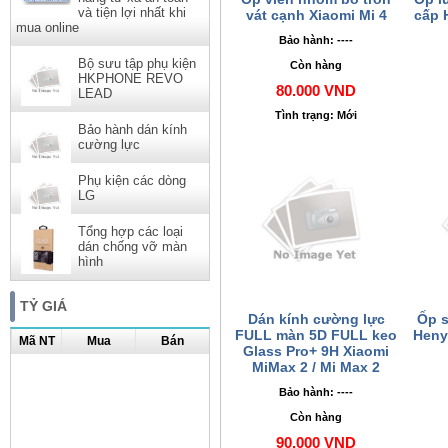
và tiện lợi nhất khi
vát cạnh Xiaomi Mi 4
cấp 
mua online
Bảo hành: ----
Bộ sưu tập phụ kiện
Còn hàng
HKPHONE REVO
80.000 VND
LEAD
Tình trạng: Mới
Bảo hành dán kính
cường lực
Phụ kiện các dòng
LG
Tổng hợp các loại
dán chống vỡ màn
hình
TỶ GIÁ
Dán kính cường lực
Ốp s
FULL màn 5D FULL keo
Heny
Mã NT
Mua
Bán
Glass Pro+ 9H Xiaomi
MiMax 2 / Mi Max 2
Bảo hành: ----
Còn hàng
90.000 VND