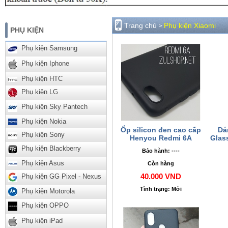
Trang chủ
Phụ kiện Xiaomi
>
PHỤ KIỆN
Phụ kiện Samsung
Phụ kiện Iphone
Phụ kiện HTC
Phụ kiện LG
Phụ kiện Sky Pantech
Phụ kiện Nokia
Ốp silicon đen cao cấp
Dá
Phụ kiện Sony
Henyou Redmi 6A
Glas
Phụ kiện Blackberry
Bảo hành: ----
Phụ kiện Asus
Còn hàng
40.000 VND
Phụ kiện GG Pixel - Nexus
Tình trạng: Mới
Phụ kiện Motorola
Phụ kiện OPPO
Phụ kiện iPad