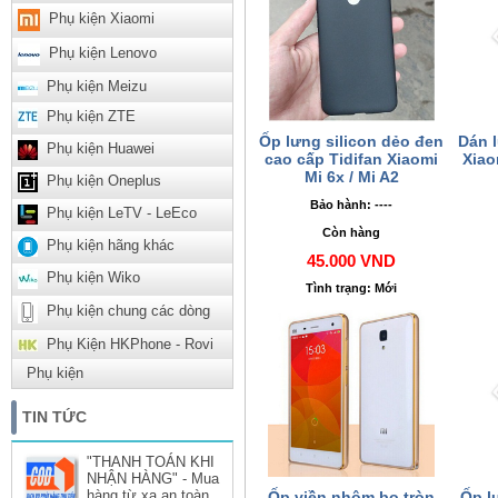
Phụ kiện Xiaomi
Phụ kiện Lenovo
Phụ kiện Meizu
Phụ kiện ZTE
Ốp lưng silicon dẻo đen
Dán 
Phụ kiện Huawei
cao cấp Tidifan Xiaomi
Xiao
Mi 6x / Mi A2
Phụ kiện Oneplus
Bảo hành: ----
Phụ kiện LeTV - LeEco
Còn hàng
Phụ kiện hãng khác
45.000 VND
Phụ kiện Wiko
Tình trạng: Mới
Phụ kiện chung các dòng
Phụ Kiện HKPhone - Rovi
Phụ kiện
TIN TỨC
"THANH TOÁN KHI
NHẬN HÀNG" - Mua
hàng từ xa an toàn
Ốp viền nhôm bo tròn
Ốp l