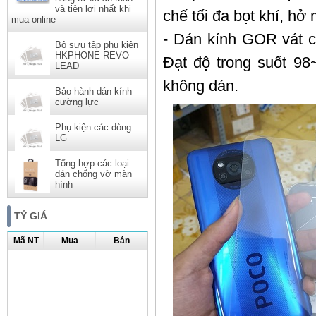
và tiện lợi nhất khi
chế tối đa bọt khí, h
mua online
- Dán kính GOR vát c
Bộ sưu tập phụ kiện
HKPHONE REVO
Đạt độ trong suốt 
LEAD
không dán.
Bảo hành dán kính
cường lực
Phụ kiện các dòng
LG
Tổng hợp các loại
dán chống vỡ màn
hình
TỶ GIÁ
Mã NT
Mua
Bán