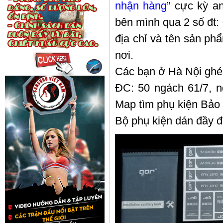
nhận hàng
” cực kỳ a
bên mình qua 2 số đt:
địa chỉ và tên sản p
nơi.
Các bạn ở Hà Nội ghé
ĐC: 50 ngách 61/7, n
Map tìm phụ kiện Bảo
Bộ phụ kiện dán đầy 