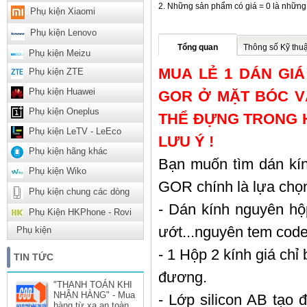
Những sản phẩm có giá = 0 là những
Phụ kiện Xiaomi
Phụ kiện Lenovo
Tổng quan
Thông số Kỹ thuậ
Phụ kiện Meizu
MUA LẺ 1 DÁN GIÁ
Phụ kiện ZTE
Phụ kiện Huawei
GOR Ở MẶT BÓC V
Phụ kiện Oneplus
THỂ ĐỰNG TRONG H
Phụ kiện LeTV - LeEco
LƯU Ý !
Phụ kiện hãng khác
Bạn muốn tìm dán kí
Phụ kiện Wiko
GOR chính là lựa chọn
Phụ kiện chung các dòng
- Dán kính nguyên hộp
Phụ Kiện HKPhone - Rovi
ướt...nguyên tem code
Phụ kiện
- 1 Hộp 2 kính giá chỉ
TIN TỨC
đương.
"THANH TOÁN KHI
NHẬN HÀNG" - Mua
- Lớp silicon AB tạo 
hàng từ xa an toàn