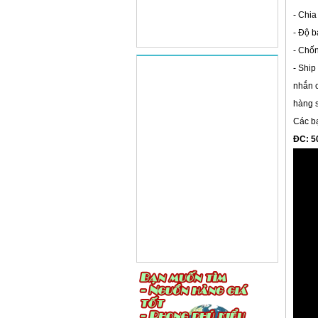
- Chia
- Độ b
- Chốn
- Ship
nhắn c
hàng s
Các b
ĐC: 50