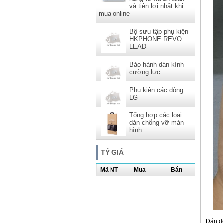
và tiện lợi nhất khi
mua online
Bộ sưu tập phụ kiện
HKPHONE REVO
LEAD
Bảo hành dán kính
cường lực
Phụ kiện các dòng
LG
Tổng hợp các loại
dán chống vỡ màn
hình
TỶ GIÁ
Mã NT
Mua
Bán
Dán d