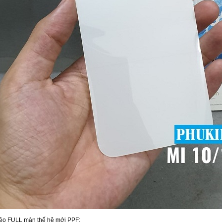
ẻo FULL màn thế hệ mới PPF: