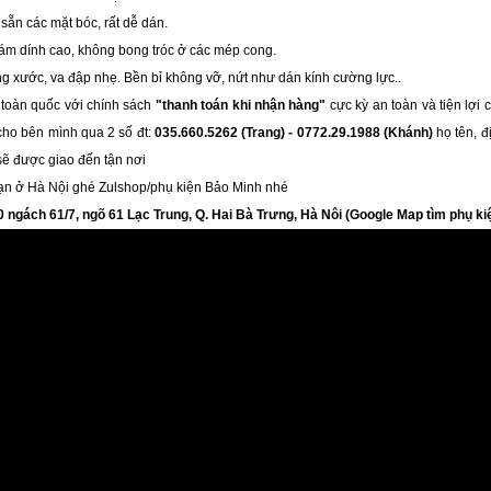
 sẵn các mặt bóc, rất dễ dán.
ám dính cao, không bong tróc ở các mép cong.
g xước, va đập nhẹ. Bền bỉ không vỡ, nứt như dán kính cường lực..
 toàn quốc với chính sách
"thanh toán khi nhận hàng"
cực kỳ an toàn và tiện lợi 
ho bên mình qua 2 số đt:
035.660.5262 (Trang) - 0772.29.1988 (Khánh)
họ tên, đ
ẽ được giao đến tận nơi
ạn ở Hà Nội ghé Zulshop/phụ kiện Bảo Minh nhé
 ngách 61/7, ngõ 61 Lạc Trung, Q. Hai Bà Trưng, Hà Nôi (Google Map tìm phụ k