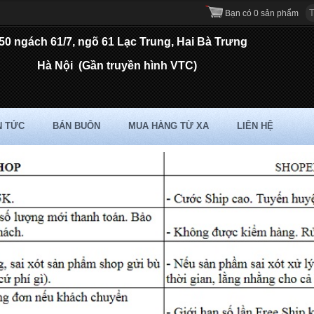
Bạn có 0 sản phẩm
50 ngách 61/7, ngõ 61 Lạc Trung, Hai Bà Trưng
Hà Nội
(Gần truyền hình VTC)
N TỨC
BÁN BUÔN
MUA HÀNG TỪ XA
LIÊN HỆ