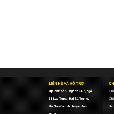
LIÊN HỆ VÀ HỖ TRỢ
CH
Địa chỉ: số 50 ngách 61/7, ngõ
Chí
61 Lạc Trung, Hai Bà Trưng,
Chí
Hà Nội (Gần đài truyền hình
Bán
VTC)