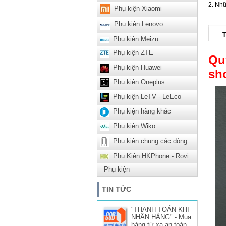
Nhữ
Phụ kiện Xiaomi
Phụ kiện Lenovo
T
Phụ kiện Meizu
Phụ kiện ZTE
Qu
Phụ kiện Huawei
sh
Phụ kiện Oneplus
Phụ kiện LeTV - LeEco
Phụ kiện hãng khác
Phụ kiện Wiko
Phụ kiện chung các dòng
Phụ Kiện HKPhone - Rovi
Phụ kiện
TIN TỨC
"THANH TOÁN KHI
NHẬN HÀNG" - Mua
hàng từ xa an toàn