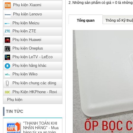
Những sản phẩm có giá = 0 là những
Phụ kiện Xiaomi
Phụ kiện Lenovo
Tổng quan
Thông số Kỹ thuậ
Phụ kiện Meizu
Phụ kiện ZTE
Phụ kiện Huawei
Phụ kiện Oneplus
Phụ kiện LeTV - LeEco
Phụ kiện hãng khác
Phụ kiện Wiko
Phụ kiện chung các dòng
Phụ Kiện HKPhone - Rovi
Phụ kiện
TIN TỨC
"THANH TOÁN KHI
NHẬN HÀNG" - Mua
hàng từ xa an toàn