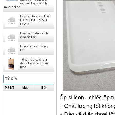
và tiện lợi nhất khi
mua online
Bộ sưu tập phụ kiện
HKPHONE REVO
LEAD
Bảo hành dán kính
cường lực
Phụ kiện các dòng
LG
Tổng hợp các loại
dán chống vỡ màn
hình
TỶ GIÁ
Mã NT
Mua
Bán
Ốp silicon - chiếc ốp 
+ Chất lượng tốt không
+ Bảo vệ điện thoại tố