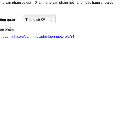
ng sản phẩm có giá = 0 là những sản phẩm hết hàng hoặc hàng chưa về.
ổng quan
Thông số Kỹ thuật
sản phẩm:
enbaominh.com/danh-muc/phu-kien-motorola/z4