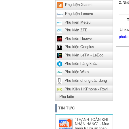
Nhữ
Phụ kiện Xiaomi
Phụ kiện Lenovo
T
Phụ kiện Meizu
Link 
Phụ kiện ZTE
phuki
Phụ kiện Huawei
Phụ kiện Oneplus
Phụ kiện LeTV - LeEco
Phụ kiện hãng khác
Phụ kiện Wiko
Phụ kiện chung các dòng
Phụ Kiện HKPhone - Rovi
Phụ kiện
TIN TỨC
"THANH TOÁN KHI
NHẬN HÀNG" - Mua
hàng từ xa an toàn