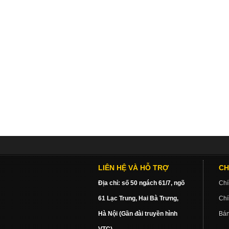
LIÊN HỆ VÀ HỖ TRỢ
CH
Địa chỉ: số 50 ngách 61/7, ngõ
Chí
61 Lạc Trung, Hai Bà Trưng,
Chí
Hà Nội (Gần đài truyền hình
Bán
VTC)