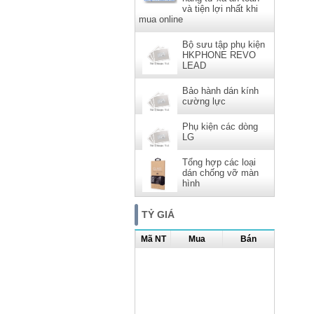
và tiện lợi nhất khi
mua online
Bộ sưu tập phụ kiện
HKPHONE REVO
LEAD
Bảo hành dán kính
cường lực
Phụ kiện các dòng
LG
Tổng hợp các loại
dán chống vỡ màn
hình
TỶ GIÁ
Mã NT
Mua
Bán