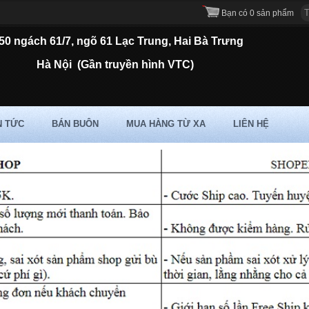
Bạn có 0 sản phẩm
50 ngách 61/7, ngõ 61 Lạc Trung, Hai Bà Trưng
Hà Nội
(Gần truyền hình VTC)
N TỨC
BÁN BUÔN
MUA HÀNG TỪ XA
LIÊN HỆ