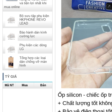
và tiện lợi nhất khi
mua online
Bộ sưu tập phụ kiện
HKPHONE REVO
LEAD
Bảo hành dán kính
cường lực
Phụ kiện các dòng
LG
Tổng hợp các loại
dán chống vỡ màn
hình
TỶ GIÁ
Mã NT
Mua
Bán
Ốp silicon - chiếc ốp 
+ Chất lượng tốt không
+ Bảo vệ điện thoại tố