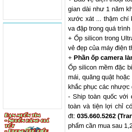
gian dài như 1 năm kh
xước xát ... thậm chí
va đập trong quá trình
+ Ốp silicon trong Ul
vẻ đẹp của máy điện t
+
Phần ốp camera là
Ốp silicon mềm đặc bi
mái, quăng quật hoặc 
khắc phục các nhược đ
- Ship toàn quốc với
toàn và tiện lợi chỉ 
đt:
035.660.5262 (Tra
phẩm cần mua sau 1,2