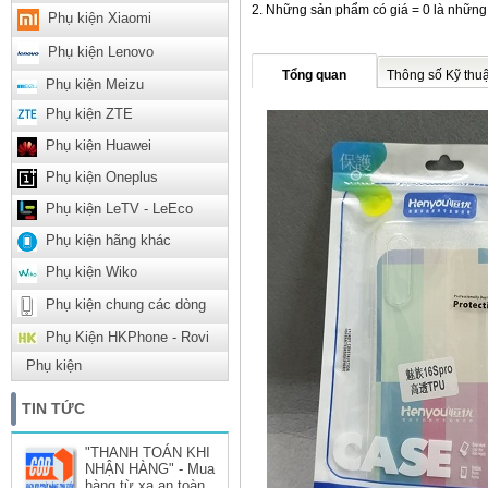
Những sản phẩm có giá = 0 là những
Phụ kiện Xiaomi
Phụ kiện Lenovo
Tổng quan
Thông số Kỹ thuậ
Phụ kiện Meizu
Phụ kiện ZTE
Phụ kiện Huawei
Phụ kiện Oneplus
Phụ kiện LeTV - LeEco
Phụ kiện hãng khác
Phụ kiện Wiko
Phụ kiện chung các dòng
Phụ Kiện HKPhone - Rovi
Phụ kiện
TIN TỨC
"THANH TOÁN KHI
NHẬN HÀNG" - Mua
hàng từ xa an toàn