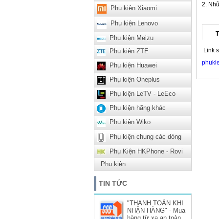
Nhữ
Phụ kiện Xiaomi
Phụ kiện Lenovo
T
Phụ kiện Meizu
Link 
Phụ kiện ZTE
phuki
Phụ kiện Huawei
Phụ kiện Oneplus
Phụ kiện LeTV - LeEco
Phụ kiện hãng khác
Phụ kiện Wiko
Phụ kiện chung các dòng
Phụ Kiện HKPhone - Rovi
Phụ kiện
TIN TỨC
"THANH TOÁN KHI
NHẬN HÀNG" - Mua
hàng từ xa an toàn