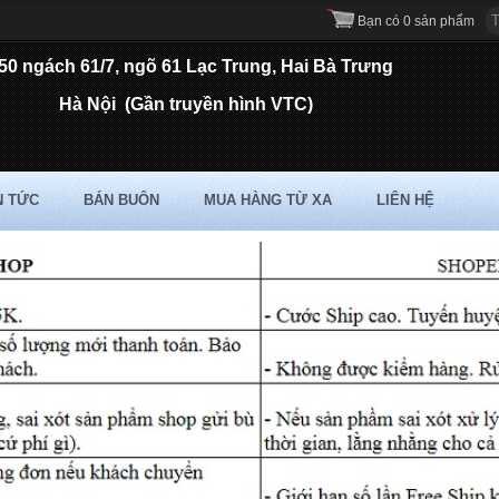
Bạn có 0 sản phẩm
50 ngách 61/7, ngõ 61 Lạc Trung, Hai Bà Trưng
Hà Nội
(Gần truyền hình VTC)
N TỨC
BÁN BUÔN
MUA HÀNG TỪ XA
LIÊN HỆ