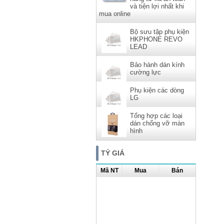
và tiện lợi nhất khi
mua online
Bộ sưu tập phụ kiện
HKPHONE REVO
LEAD
Bảo hành dán kính
cường lực
Phụ kiện các dòng
LG
Tổng hợp các loại
dán chống vỡ màn
hình
TỶ GIÁ
Mã NT
Mua
Bán