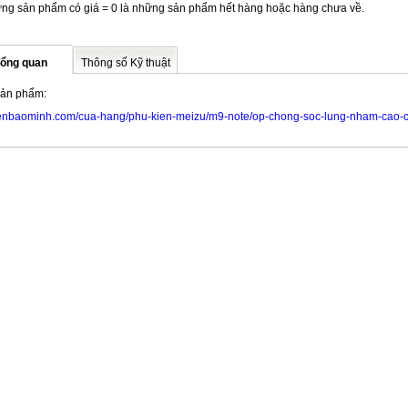
ng sản phẩm có giá = 0 là những sản phẩm hết hàng hoặc hàng chưa về.
ổng quan
Thông số Kỹ thuật
sản phẩm:
enbaominh.com/cua-hang/phu-kien-meizu/m9-note/op-chong-soc-lung-nham-cao-c