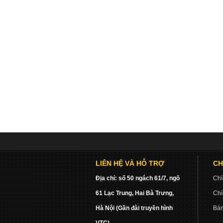
LIÊN HỆ VÀ HỖ TRỢ
CH
Địa chỉ: số 50 ngách 61/7, ngõ
Chí
61 Lạc Trung, Hai Bà Trưng,
Chí
Hà Nội (Gần đài truyền hình
Bán
VTC)