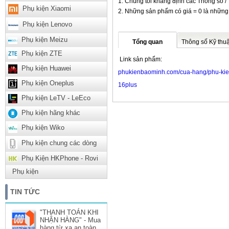
Chúng tôi khẳng định các Thông số / 
Phụ kiện Xiaomi
Những sản phẩm có giá = 0 là những
Phụ kiện Lenovo
Phụ kiện Meizu
Tổng quan
Thông số Kỹ thuậ
Phụ kiện ZTE
Link sản phẩm:
Phụ kiện Huawei
phukienbaominh.com/cua-hang/phu-kien-
Phụ kiện Oneplus
16plus
Phụ kiện LeTV - LeEco
Phụ kiện hãng khác
Phụ kiện Wiko
Phụ kiện chung các dòng
Phụ Kiện HKPhone - Rovi
Phụ kiện
TIN TỨC
"THANH TOÁN KHI
NHẬN HÀNG" - Mua
hàng từ xa an toàn