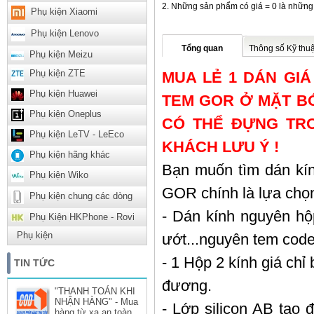
Những sản phẩm có giá = 0 là những
Phụ kiện Xiaomi
Phụ kiện Lenovo
Tổng quan
Thông số Kỹ thuậ
Phụ kiện Meizu
Phụ kiện ZTE
MUA LẺ 1 DÁN GI
Phụ kiện Huawei
TEM GOR Ở MẶT BÓ
Phụ kiện Oneplus
CÓ THỂ ĐỰNG TRO
Phụ kiện LeTV - LeEco
KHÁCH LƯU Ý !
Phụ kiện hãng khác
Bạn muốn tìm dán kí
Phụ kiện Wiko
GOR chính là lựa chọn
Phụ kiện chung các dòng
- Dán kính nguyên hộp
Phụ Kiện HKPhone - Rovi
Phụ kiện
ướt...nguyên tem code
- 1 Hộp 2 kính giá chỉ
TIN TỨC
đương.
"THANH TOÁN KHI
NHẬN HÀNG" - Mua
- Lớp silicon AB tạo 
hàng từ xa an toàn