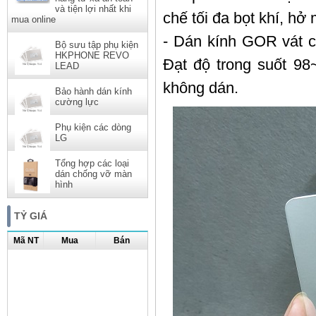
và tiện lợi nhất khi
chế tối đa bọt khí, h
mua online
- Dán kính GOR vát c
Bộ sưu tập phụ kiện
HKPHONE REVO
Đạt độ trong suốt 
LEAD
không dán.
Bảo hành dán kính
cường lực
Phụ kiện các dòng
LG
Tổng hợp các loại
dán chống vỡ màn
hình
TỶ GIÁ
Mã NT
Mua
Bán