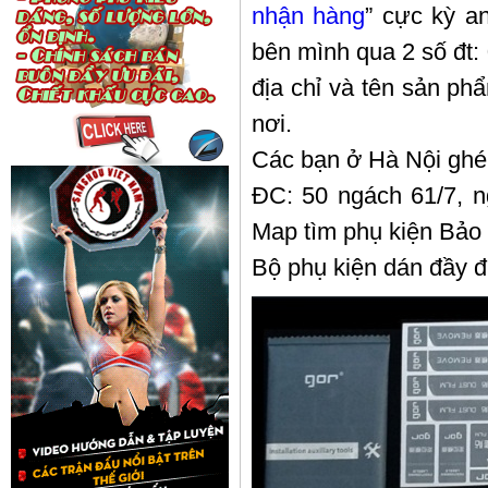
nhận hàng
” cực kỳ a
bên mình qua 2 số đt:
địa chỉ và tên sản p
nơi.
Các bạn ở Hà Nội ghé
ĐC: 50 ngách 61/7, n
Map tìm phụ kiện Bảo
Bộ phụ kiện dán đầy 