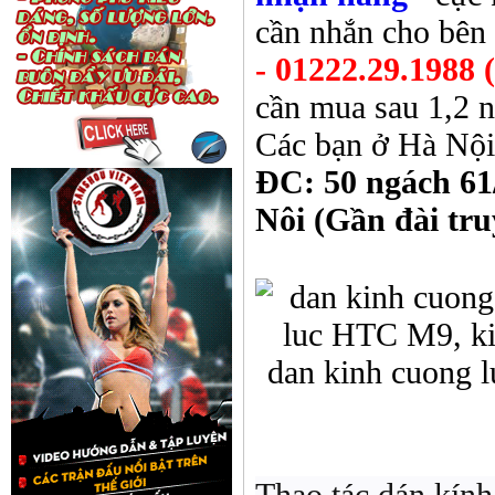
cần nhắn cho bên 
- 01222.29.1988
cần mua sau 1,2 n
Các bạn ở Hà Nội
ĐC: 50 ngách 61
Nôi (Gần đài tr
Thao tác dán kính