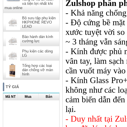
Zulshop phân ph
và tiện lợi nhất khi
mua online
- Khả năng chống
Bộ sưu tập phụ kiện
- Độ cứng bề mặt 
HKPHONE REVO
LEAD
xước tuyệt vời s
Bảo hành dán kính
~ 3 tháng vẫn sán
cường lực
- Kính được phủ 
Phụ kiện các dòng
LG
vân tay, làm sạch
Tổng hợp các loại
cần vuốt máy vào 
dán chống vỡ màn
hình
- Kính Glass Pro
TỶ GIÁ
không như các lo
Mã NT
Mua
Bán
cảm biến dẫn đến 
lại.
- Duy nhất tại Zu