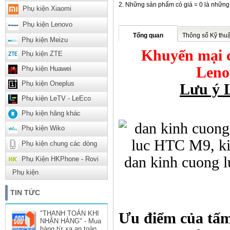
Những sản phẩm có giá = 0 là những
Phụ kiện Xiaomi
Phụ kiện Lenovo
Tổng quan
Thông số Kỹ thuậ
Phụ kiện Meizu
Khuyến mại c
Phụ kiện ZTE
Leno
Phụ kiện Huawei
Phụ kiện Oneplus
Lưu ý L
Phụ kiện LeTV - LeEco
Phụ kiện hãng khác
Phụ kiện Wiko
Phụ kiện chung các dòng
Phụ Kiện HKPhone - Rovi
Phụ kiện
TIN TỨC
"THANH TOÁN KHI
Ưu điểm của tấ
NHẬN HÀNG" - Mua
hàng từ xa an toàn