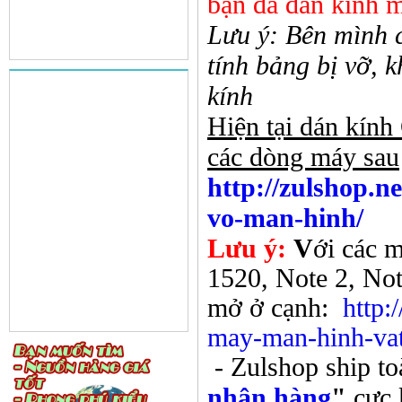
bạn đã dán kính mà
Lưu ý: Bên mình c
tính bảng bị vỡ, 
kính
Hiện tại dán kí
các dòng máy sau
http://zulshop.n
vo-man-hinh/
Lưu ý:
V
ới các 
1520, Note 2, Not
mở ở cạnh:
http:
may-man-hinh-va
- Zulshop ship to
nhận hàng
"
cực k