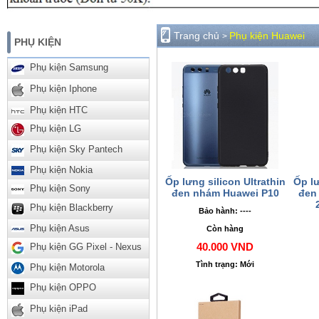
Trang chủ
Phụ kiện Huawei
>
PHỤ KIỆN
Phụ kiện Samsung
Phụ kiện Iphone
Phụ kiện HTC
Phụ kiện LG
Phụ kiện Sky Pantech
Phụ kiện Nokia
Ốp lưng silicon Ultrathin
Ốp lư
Phụ kiện Sony
đen nhám Huawei P10
đen
Phụ kiện Blackberry
Bảo hành: ----
Phụ kiện Asus
Còn hàng
40.000 VND
Phụ kiện GG Pixel - Nexus
Tình trạng: Mới
Phụ kiện Motorola
Phụ kiện OPPO
Phụ kiện iPad