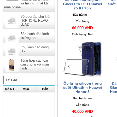
và tiện lợi nhất khi
Glass Pro+ 9H Huawei
suốt 
mua online
Y5 II / Y5 2
Bảo hành: ----
Bộ sưu tập phụ kiện
HKPHONE REVO
Còn hàng
LEAD
60.000 VND
Bảo hành dán kính
Tình trạng: Mới
cường lực
Phụ kiện các dòng
LG
Tổng hợp các loại
dán chống vỡ màn
hình
TỶ GIÁ
Ốp lưng silicon trong
Dá
suốt Ultrathin Huawei
Gla
Mã NT
Mua
Bán
Honor 8
Hon
Bảo hành: ----
Còn hàng
40.000 VND