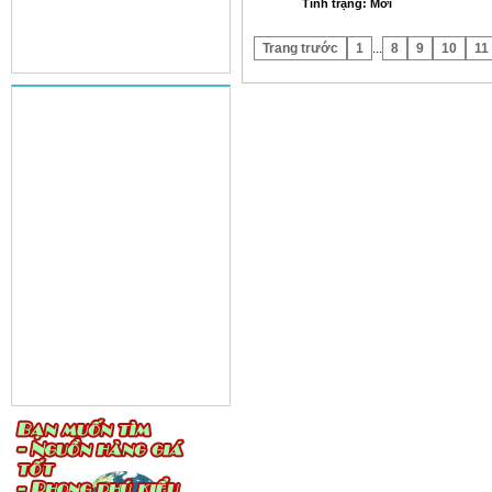
Tình trạng: Mới
Trang trước
1
...
8
9
10
11