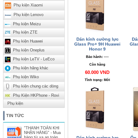
Phụ kiện Xiaomi
Phụ kiện Lenovo
Phụ kiện Meizu
Phụ kiện ZTE
Dán kính cường lực
Dá
Phụ kiện Huawei
Glass Pro+ 9H Huawei
Gla
Honor 9
Phụ kiện Oneplus
Bảo hành: ----
Phụ kiện LeTV - LeEco
Còn hàng
Phụ kiện hãng khác
60.000 VND
Phụ kiện Wiko
Tình trạng: Mới
Phụ kiện chung các dòng
Phụ Kiện HKPhone - Rovi
Phụ kiện
TIN TỨC
"THANH TOÁN KHI
NHẬN HÀNG" - Mua
hàng từ xa an toàn
Dán kính cường lực
Ốp 