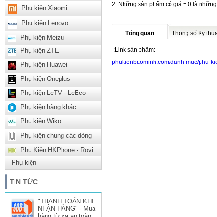
Những sản phẩm có giá = 0 là những
Phụ kiện Xiaomi
Phụ kiện Lenovo
Tổng quan
Thông số Kỹ thuậ
Phụ kiện Meizu
:Link sản phẩm:
Phụ kiện ZTE
phukienbaominh.com/danh-muc/phu-kie
Phụ kiện Huawei
Phụ kiện Oneplus
Phụ kiện LeTV - LeEco
Phụ kiện hãng khác
Phụ kiện Wiko
Phụ kiện chung các dòng
Phụ Kiện HKPhone - Rovi
Phụ kiện
TIN TỨC
"THANH TOÁN KHI
NHẬN HÀNG" - Mua
hàng từ xa an toàn