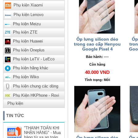
Phụ kiện Xiaomi
Phụ kiện Lenovo
Phụ kiện Meizu
Phụ kiện ZTE
Ốp lưng silicon dẻo
Ốp
Phụ kiện Huawei
trong cao cấp Henyou
tro
Google Pixel 4
Goog
Phụ kiện Oneplus
Bảo hành: ----
Phụ kiện LeTV - LeEco
Còn hàng
Phụ kiện hãng khác
40.000 VND
Phụ kiện Wiko
Tình trạng: Mới
Phụ kiện chung các dòng
Phụ Kiện HKPhone - Rovi
Phụ kiện
TIN TỨC
"THANH TOÁN KHI
NHẬN HÀNG" - Mua
hàng từ xa an toàn
Ốp lưng silicon dẻo
Ốp 