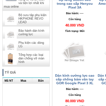
và tiện lợi nhất khi
trong cao cấp Henyou
Amor
mua online
Pixel 3A
Bảo hành: ----
Bộ sưu tập phụ kiện
HKPHONE REVO
Còn hàng
LEAD
40.000 VND
Bảo hành dán kính
Tình trạng: Mới
cường lực
Phụ kiện các dòng
LG
Tổng hợp các loại
dán chống vỡ màn
hình
TỶ GIÁ
Dán kính cường lực cao
Dán 
cấp chống bám vân tay
cấp 
Mã NT
Mua
Bán
GOR Google Pixel 3 XL
GO
Bảo hành: ----
Còn hàng
80.000 VND