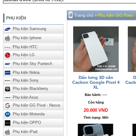
Trang chủ
Phụ kiện GG Pixel 
>
PHỤ KIỆN
Phụ kiện Samsung
Phụ kiện Iphone
Phụ kiện HTC
Phụ kiện LG
Phụ kiện Sky Pantech
Phụ kiện Nokia
Dán lưng 3D vân
D
Phụ kiện Sony
Cacbon Google Pixel 4
Cacb
XL
Phụ kiện Blackberry
Bảo hành: ----
Phụ kiện Asus
Còn hàng
Phụ kiện GG Pixel - Nexus
20.000 VND
Phụ kiện Motorola
Tình trạng: Mới
Phụ kiện OPPO
Phụ kiện iPad